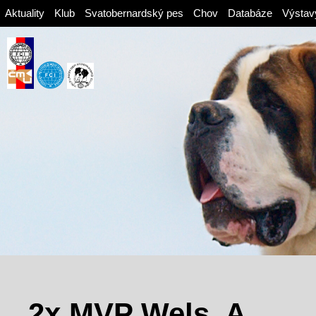
Aktuality
Klub
Svatobernardský pes
Chov
Databáze
Výstav
2x MVP Wels, A