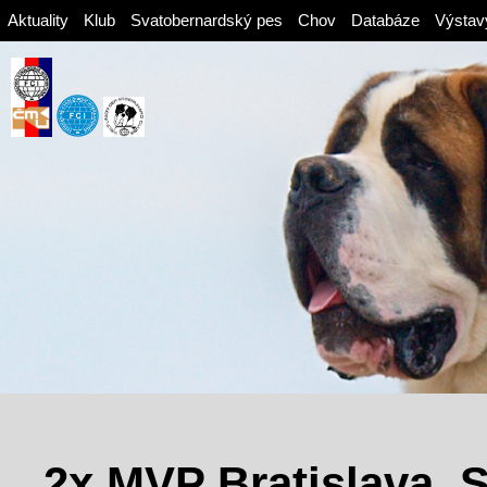
Aktuality
Klub
Svatobernardský pes
Chov
Databáze
Výstav
2x MVP Bratislava, 