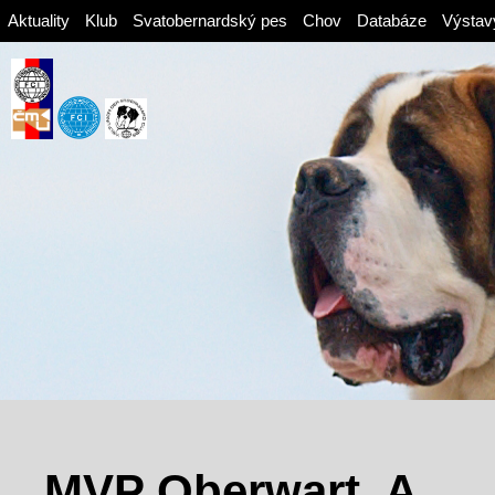
Aktuality
Klub
Svatobernardský pes
Chov
Databáze
Výstav
MVP Oberwart, A