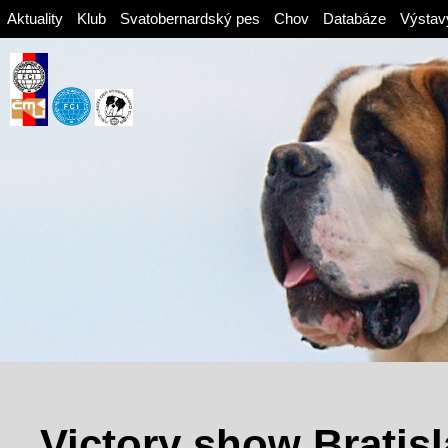
Aktuality
Klub
Svatobernardský pes
Chov
Databáze
Výstav
Victory show Bratis