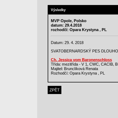
Výsledky
MVP Opole, Polsko
datum: 29.4.2018
rozhodčí: Opara Krystyna , PL
Datum: 29. 4. 2018
SVATOBERNARDSKÝ PES DLOUH
Ch. Jessica vom Baronenschloss
Třída: mezitřída - V 1, CWC, CACIB, 
Majitel: Brunclíková Renata
Rozhodčí: Opara Krystyna , PL
ZPĚT