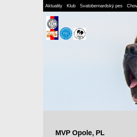
Aktuality
Klub
Svatobernardský pes
Cho
MVP Opole, PL