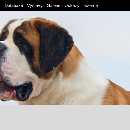
v
Databáze
Výstavy
Galerie
Odkazy
Inzerce