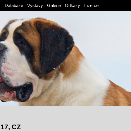
v
Databáze
Výstavy
Galerie
Odkazy
Inzerce
17, CZ