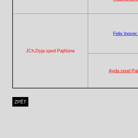
Felix Inove
JCh.Dyja spod Pajštúna
Ayda spod Pa
ZPĚT