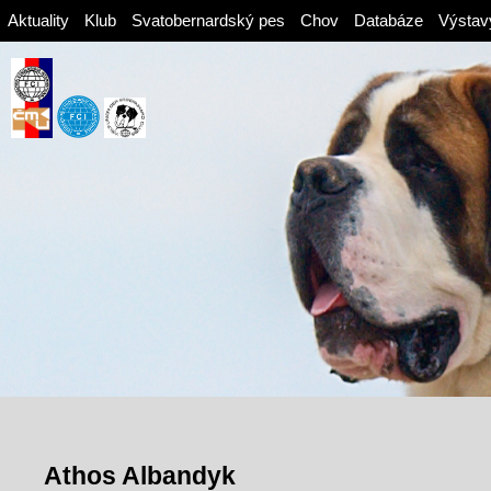
Aktuality
Klub
Svatobernardský pes
Chov
Databáze
Výstav
Athos Albandyk