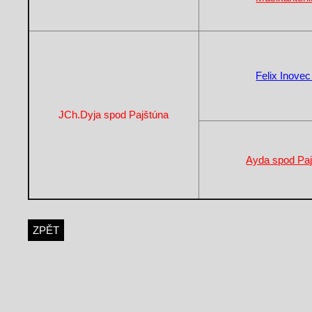
Felix Inove
JCh.Dyja spod Pajštúna
Ayda spod Pa
ZPĚT