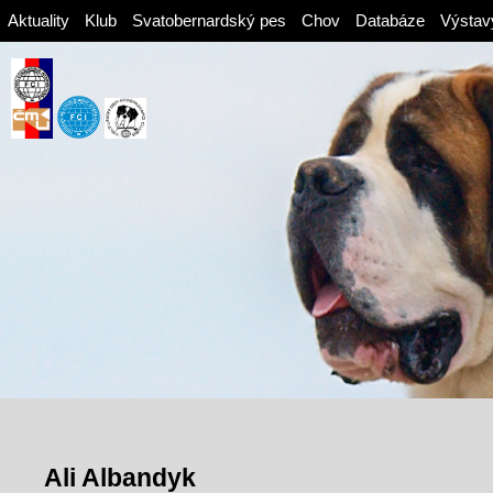
Aktuality
Klub
Svatobernardský pes
Chov
Databáze
Výstav
Ali Albandyk