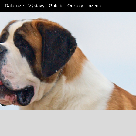
v
Databáze
Výstavy
Galerie
Odkazy
Inzerce