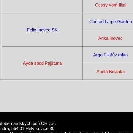
Cessy vom Illtal
Conrád Large-Garden
Felix Inovec SK
Arika Inovec
Argo Pilařův mlýn
Ayda spod Pajštúna
Aneta Belanka
atobernardských psů ČR z.s.
undra, 564 01 Helvíkovice 30