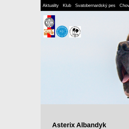
Aktuality
Klub
Svatobernardský pes
Cho
Asterix Albandyk