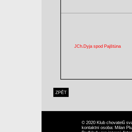
JCh.Dyja spod Pajštúna
ZPĚT
© 2020 Klub chovatelů sv
kontaktní osoba: Milan Pl