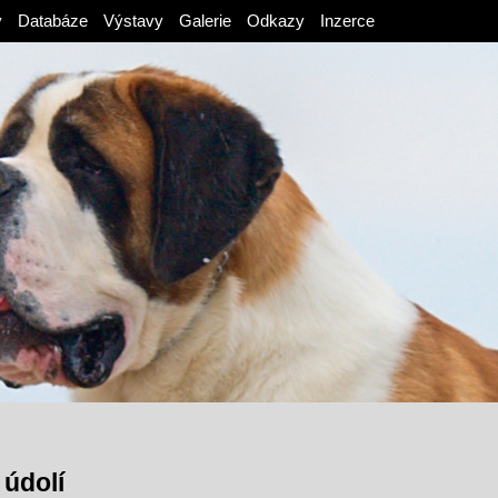
v
Databáze
Výstavy
Galerie
Odkazy
Inzerce
údolí