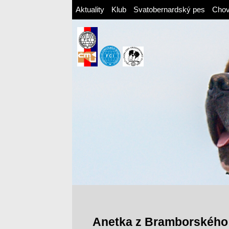
Aktuality
Klub
Svatobernardský pes
Cho
Anetka z Bramborského 