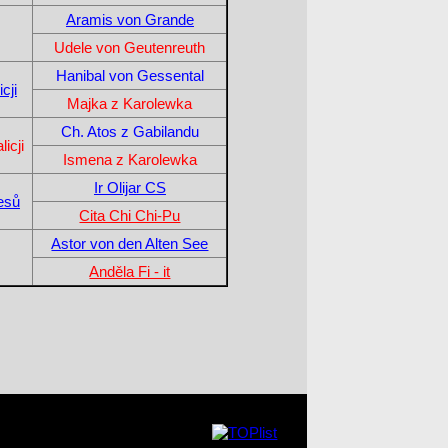
Aramis von Grande
Udele von Geutenreuth
Hanibal von Gessental
cji
Majka z Karolewka
Ch. Atos z Gabilandu
icji
Ismena z Karolewka
Ir Olijar CS
esů
Cita Chi Chi-Pu
Astor von den Alten See
Anděla Fi - it