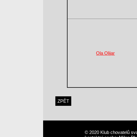
Ola Olijar
ZPĚT
© 2020 Klub chovatelů sv