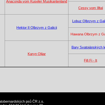
Anaconda vom Kuseler Musikantenland
Cessy vom Illtal
Lobuz Olbrzym z Gali
Hektor II Olbrzym z Galicji
Hawana Olbrzym z Gal
Bary Svatojánských l
Karyn Olijar
Fifi Fi - It
atobernardských psů ČR z.s.