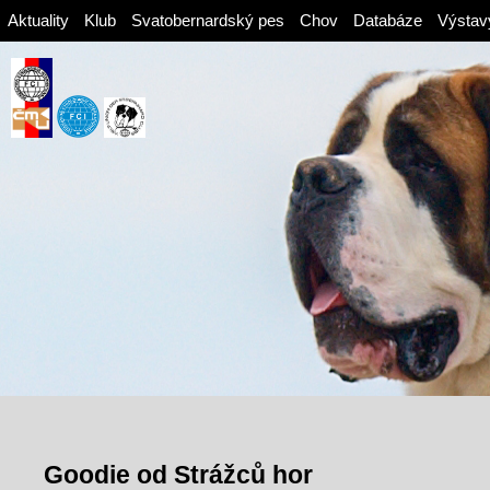
Aktuality
Klub
Svatobernardský pes
Chov
Databáze
Výstav
Goodie od Strážců hor