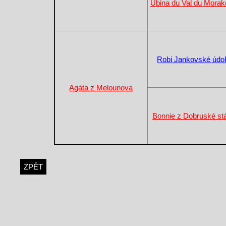
Ubina du Val du Morak
Robi Jankovské údol
Agáta z Melounova
Bonnie z Dobruské st
ZPĚT