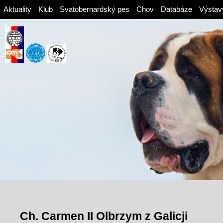
Aktuality
Klub
Svatobernardský pes
Chov
Databáze
Výstav
Ch. Carmen II Olbrzym z Galicji