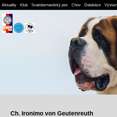
Aktuality
Klub
Svatobernardský pes
Chov
Databáze
Výstav
Ch. Ironimo von Geutenreuth