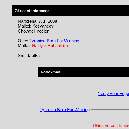
Základní informace
Narozena: 7. 1. 2008
Majitel: Košvancovi
Chovatel: nečlen
Otec:
Tyronica Born For Winning
Matka:
Haidy z Rubaničiek
Srst: krátká
Rodokmen
Nesty vom Fuge
Tyronica Born For Winning
Ubina du Val du Mo