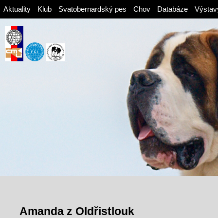
Aktuality
Klub
Svatobernardský pes
Chov
Databáze
Výstav
Amanda z Oldřistlouk