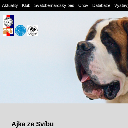
Aktuality
Klub
Svatobernardský pes
Chov
Databáze
Výstav
Ajka ze Svíbu