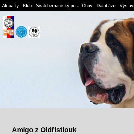
Aktuality
Klub
Svatobernardský pes
Chov
Databáze
Výstav
Amígo z Oldřistlouk