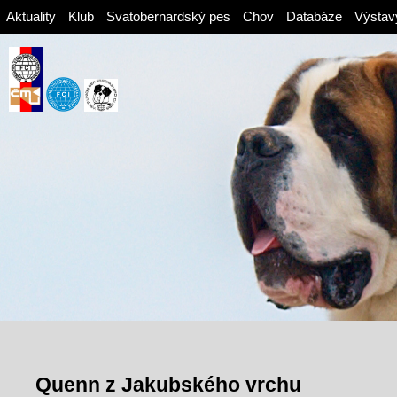
Aktuality
Klub
Svatobernardský pes
Chov
Databáze
Výstav
Quenn z Jakubského vrchu