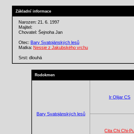
Základní informace
Narozen: 21. 6. 1997
Majitel:
Chovatel: Šejnoha Jan
Otec:
Bary Svatojánských lesů
Matka:
Nessie z Jakubského vrchu
Srst: dlouhá
Rodokmen
Ir Olijar CS
Bary Svatojánských lesů
Cita Chi Chi-P