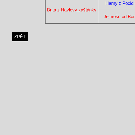
Harny z Pocidli
Brita z Havlovy kaštánky
Jejmošč od Bo
ZPĚT