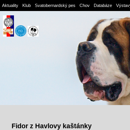
Aktuality
Klub
Svatobernardský pes
Chov
Databáze
Výstav
Fidor z Havlovy kaštánky