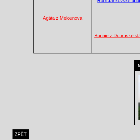
Robi Jankovské údol
Agáta z Melounova
Bonnie z Dobruské st
G
ZPĚT