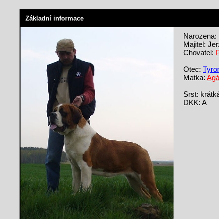
Základní informace
Narozena: 
Majitel: Je
Chovatel:
P
Otec:
Tyro
Matka:
Agá
Srst: krátk
DKK: A