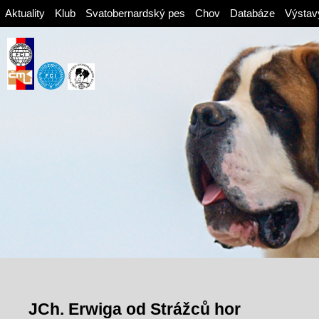
Aktuality
Klub
Svatobernardský pes
Chov
Databáze
Výstav
JCh. Erwiga od Strážců hor