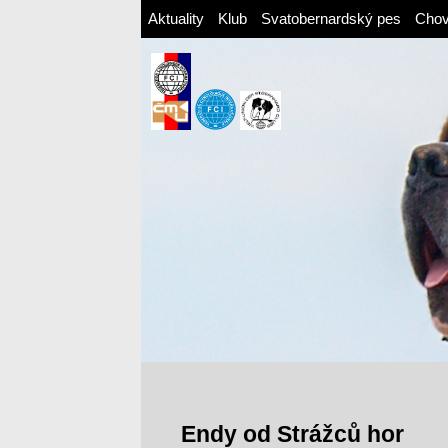
Aktuality
Klub
Svatobernardský pes
Cho
Endy od Strážců hor