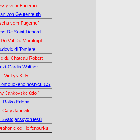
ssy vom Fugerhof
stan von Geutenreuth
scha vom Fugerhof
ess De Saint Lienard
 Du Val Du Morakopf
udovic dl Tomiere
ce du Chateau Robert
nkt-Cardis Walther
Vickys Kitty
Olomouckého hospicu CS
ny Jankovské údolí
Bolko Ertona
Caty Janovík
 Svatojánských lesů
Drahonic od Helfenburku