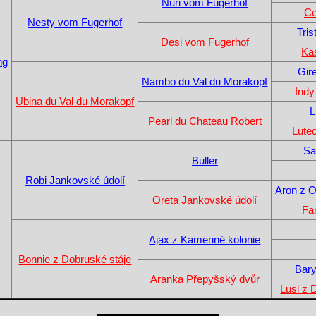
Nuri vom Fugerhof
Ce
Nesty vom Fugerhof
Tri
Desi vom Fugerhof
Ka
ng
Gir
Nambo du Val du Morakopf
Indy
Ubina du Val du Morakopf
L
Pearl du Chateau Robert
Lute
Sa
Buller
Robi Jankovské údolí
Aron z 
Oreta Jankovské údolí
Fa
Ajax z Kamenné kolonie
Bonnie z Dobruské stáje
Bary
Aranka Přepyšský dvůr
Lusi z 