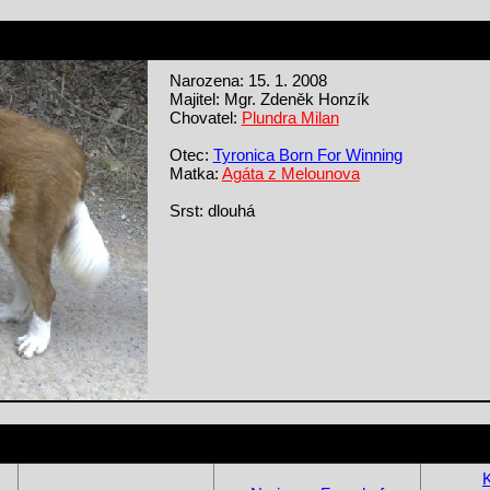
Narozena: 15. 1. 2008
Majitel: Mgr. Zdeněk Honzík
Chovatel:
Plundra Milan
Otec:
Tyronica Born For Winning
Matka:
Agáta z Melounova
Srst: dlouhá