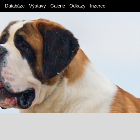
v
Databáze
Výstavy
Galerie
Odkazy
Inzerce