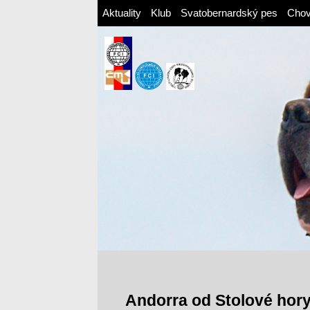
Aktuality
Klub
Svatobernardský pes
Cho
Andorra od Stolové hor