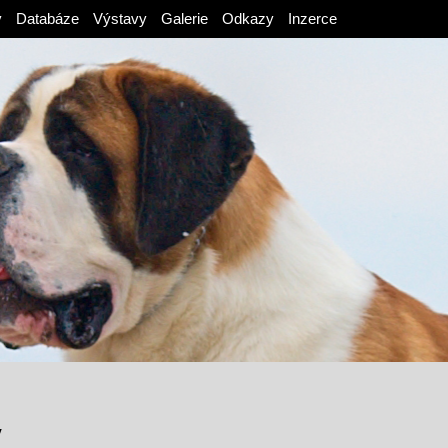
v
Databáze
Výstavy
Galerie
Odkazy
Inzerce
y