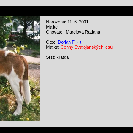
Narozena: 11. 6. 2001
Majitel:
Chovatel: Marelová Radana
Otec:
Dorian Fi - it
Matka:
Conny Svatojánských lesů
Srst: krátká