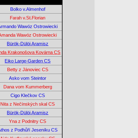
Bolko v.Almenhof
Farah v.St.Florian
Armando Wawóz Ostrowiecki
Amanda Wawóz Ostrowiecki
Bürök-Dülöi Aramisz
nda Krakonošova Kovárna CS
Eiko Large-Garden CS
Betty z Jánoviec CS
Asko vom Steintor
Dana vom Kummerberg
Cigo Klečkov CS
Nita z Nečínských skal CS
Bürök-Dülöi Aramisz
Yna z Podnitry CS
Athos z Podhůří Jeseníku CS