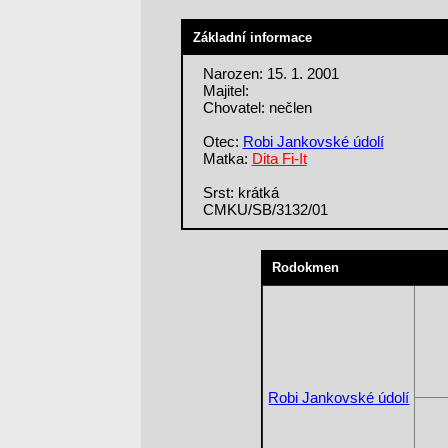
Základní informace
Narozen: 15. 1. 2001
Majitel:
Chovatel: nečlen
Otec:
Robi Jankovské údolí
Matka:
Dita Fi-It
Srst: krátká
CMKU/SB/3132/01
Rodokmen
Robi Jankovské údolí