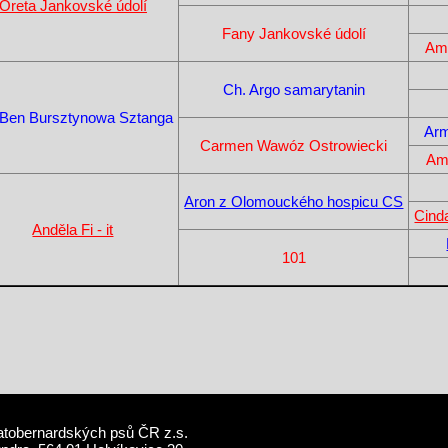
Oreta Jankovské údolí
Fany Jankovské údolí
Am
Ch. Argo samarytanin
 Ben Bursztynowa Sztanga
Arm
Carmen Wawóz Ostrowiecki
Am
Aron z Olomouckého hospicu CS
Cind
Anděla Fi - it
101
atobernardských psů ČR z.s.