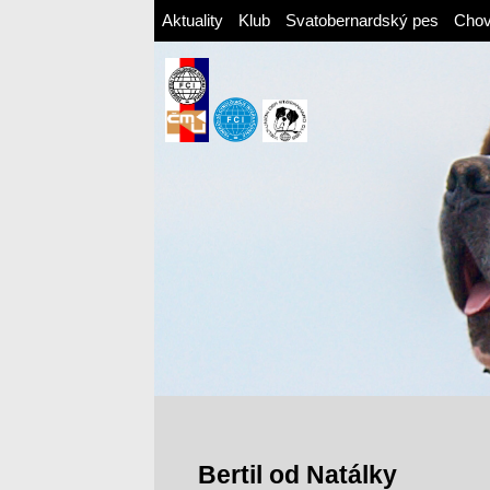
Aktuality
Klub
Svatobernardský pes
Cho
Bertil od Natálky