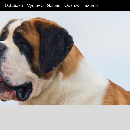
v
Databáze
Výstavy
Galerie
Odkazy
Inzerce