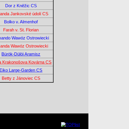
Dor z Kněžic CS
anda Jankovské údolí CS
Bolko v. Almenhof
Farah v. St. Florian
ando Wawóz Ostrowiecki
anda Wawóz Ostrowiecki
Bürök-Dülöi Aramisz
a Krakonošova Kovárna CS
Eiko Large-Garden CS
Betty z Jánoviec CS