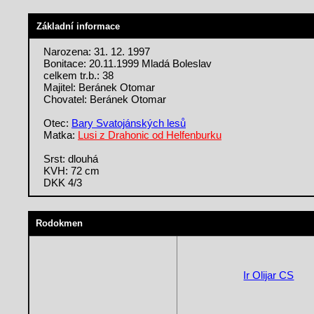
Základní informace
Narozena: 31. 12. 1997
Bonitace: 20.11.1999 Mladá Boleslav
celkem tr.b.: 38
Majitel: Beránek Otomar
Chovatel: Beránek Otomar
Otec:
Bary Svatojánských lesů
Matka:
Lusi z Drahonic od Helfenburku
Srst: dlouhá
KVH: 72 cm
DKK 4/3
Rodokmen
Ir Olijar CS