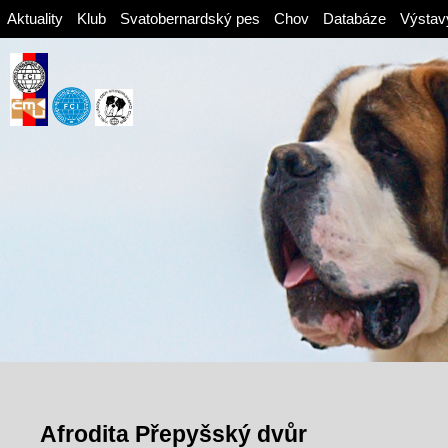
Aktuality
Klub
Svatobernardský pes
Chov
Databáze
Výstav
Afrodita Přepyšský dvůr