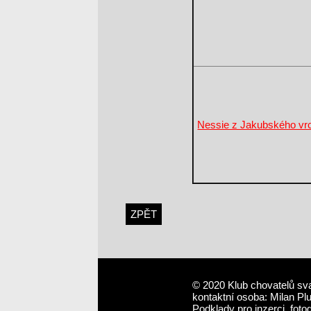
Nessie z Jakubského vr
ZPĚT
© 2020 Klub chovatelů sv
kontaktní osoba: Milan Pl
Podklady pro inzerci, foto