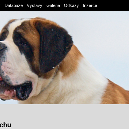
v
Databáze
Výstavy
Galerie
Odkazy
Inzerce
rchu