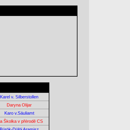
Karel v. Silberstollen
Daryna Olijar
Karo v.Säuliamt
la Školka v přérodě CS
Bürök-Dülöi Aramisz