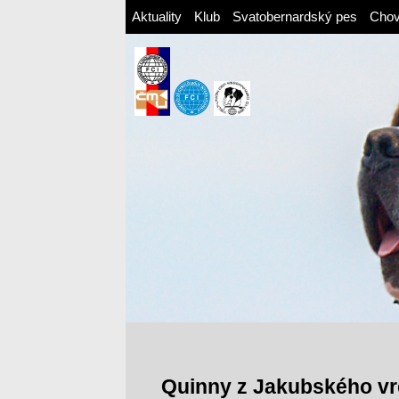
Aktuality
Klub
Svatobernardský pes
Cho
Quinny z Jakubského v