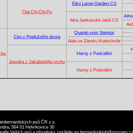
Eiko Large-Garden CS
Cita Chi Chi-Pu
Atho
Afra Jankovské údolí CS
Ai
Quanto vom Steintor
Ciro z Poplužního dvora
Aida ze Zámku Kratochvíle
chu
Harny z Podcidliní
Jessika z Jakubského vrchu
Harny z Podcidliní
atobernardských psů ČR z.s.
undra, 564 01 Helvíkovice 30
grafie Vašich psů a příspěvky zasílejte na
bernardynklub@seznam.c