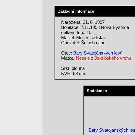
Základní informace
Narozena: 21. 6. 1997
Bonitace: 7.11.1998 Nová Bystřice
celkem tr.b.: 10
Majitel: Müller Ladislav
Chovatel: Šejnoha Jan
Otec:
Bary Svatojánských lesů
Matka:
Nessie z Jakubského vrchu
Srst: dlouhá
KVH: 68 cm
Rodokmen
Bary Svatojánských le