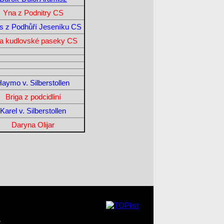
Yna z Podnitry CS
s z Podhůří Jeseníku CS
da kudlovské paseky CS
Haymo v. Silberstollen
Briga z podcidliní
Karel v. Silberstollen
Daryna Olijar
z
.