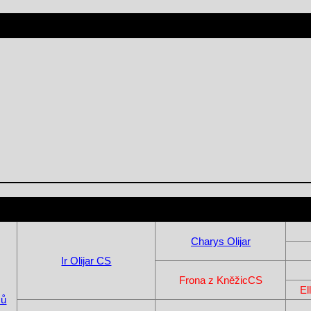
Charys Olijar
Ir Olijar CS
Frona z KněžicCS
El
sů