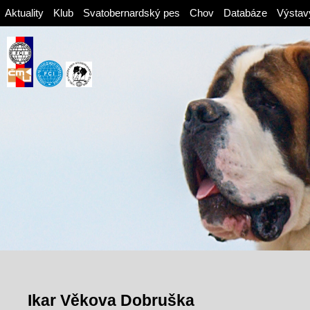
Aktuality
Klub
Svatobernardský pes
Chov
Databáze
Výstav
Ikar Věkova Dobruška