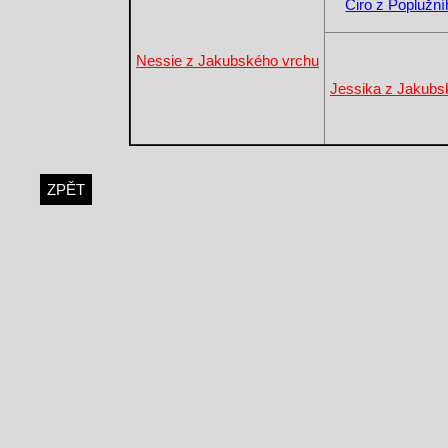
Ciro z Poplužní
Nessie z Jakubského vrchu
Jessika z Jakubs
ZPĚT