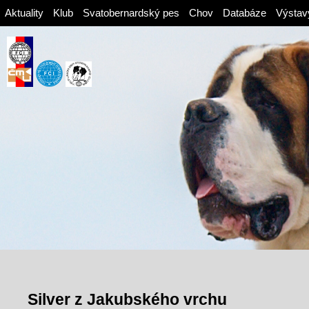
Aktuality
Klub
Svatobernardský pes
Chov
Databáze
Výstav
Silver z Jakubského vrchu