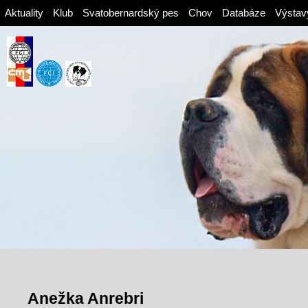
Aktuality
Klub
Svatobernardský pes
Chov
Databáze
Výstav
Anežka Anrebri