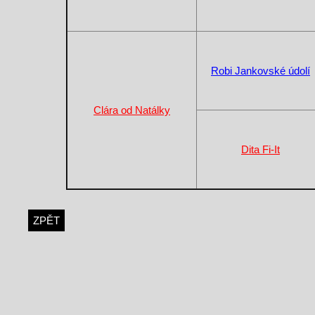
Robi Jankovské údolí
Clára od Natálky
Dita Fi-It
ZPĚT