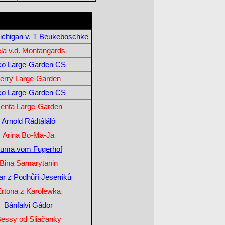
chigan v. T Beukeboschke
la v.d. Montangards
ko Large-Garden CS
erry Large-Garden
ko Large-Garden CS
enta Large-Garden
Arnold Rádtáláló
Arina Bo-Ma-Ja
uma vom Fugerhof
Bina Samarytanin
r z Podhůří Jeseníků
Ertona z Karolewka
Bánfalvi Gádor
essy od Sliačanky