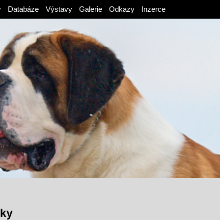
v
Databáze
Výstavy
Galerie
Odkazy
Inzerce
nky