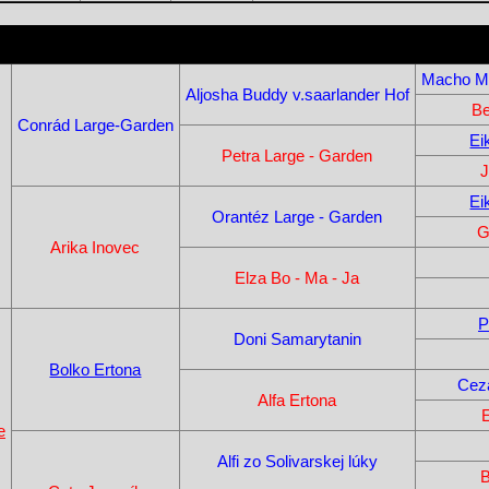
Macho Mi
Aljosha Buddy v.saarlander Hof
Be
Conrád Large-Garden
Ei
Petra Large - Garden
J
Ei
Orantéz Large - Garden
G
Arika Inovec
Elza Bo - Ma - Ja
P
Doni Samarytanin
Bolko Ertona
Ceza
Alfa Ertona
e
Alfi zo Solivarskej lúky
B