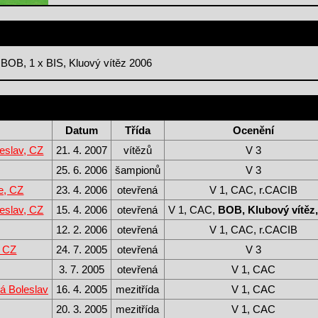
BOB, 1 x BIS, Kluový vítěz 2006
Datum
Třída
Ocenění
eslav, CZ
21. 4. 2007
vítězů
V 3
25. 6. 2006
šampionů
V 3
e, CZ
23. 4. 2006
otevřená
V 1, CAC, r.CACIB
eslav, CZ
15. 4. 2006
otevřená
V 1, CAC,
BOB, Klubový vítěz,
12. 2. 2006
otevřená
V 1, CAC, r.CACIB
, CZ
24. 7. 2005
otevřená
V 3
3. 7. 2005
otevřená
V 1, CAC
 Boleslav
16. 4. 2005
mezitřída
V 1, CAC
20. 3. 2005
mezitřída
V 1, CAC