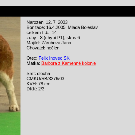
Narozen: 12. 7. 2003
Bonitace: 16.4.2005, Mladá Boleslav
celkem tr.b.: 14
zuby - 8 (chybí P1), skus 6
Majitel: Zárubová Jana
Chovatel: nečlen
Otec:
Felix Inovec SK
Matka:
Barbora z Kamenné kolonie
Srst: dlouhá
CMKU/SB/3276/03
KVH: 78 cm
DKK: 2/3