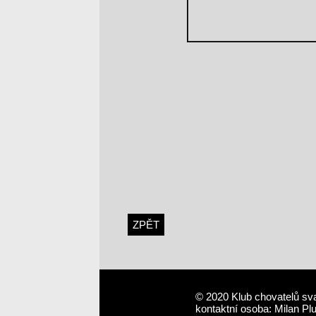
ZPĚT
© 2020 Klub chovatelů sv
kontaktní osoba: Milan Pl