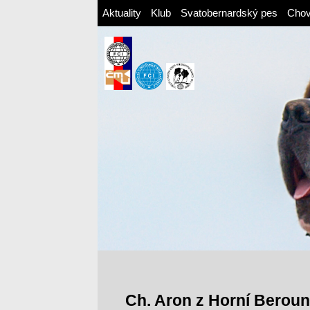
Aktuality
Klub
Svatobernardský pes
Cho
Ch. Aron z Horní Berou