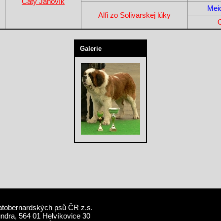
Caty Janovík
Mei
Alfi zo Solivarskej lúky
Galerie
atobernardských psů ČR z.s.
undra, 564 01 Helvíkovice 30