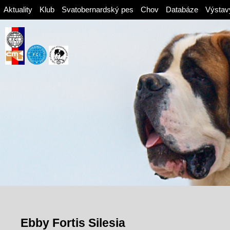
Aktuality
Klub
Svatobernardský pes
Chov
Databáze
Výstav
Ebby Fortis Silesia