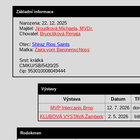
Základní informace
Narozena: 22. 12. 2025
Majitel:
Jiroudková Michaela, MVDr.
Chovatel:
Brunclíková Renata
Otec:
Shiraz Rios Saints
Matka:
Zaira vom Baronenschloss
Srst: krátká
CMKU/SB/5420/25
čip: 953010008049444
Výstavy
Výstava
Datum
Tř
MVP Intercanis Brno
12. 7. 2026
dor
KLUBOVÁ VÝSTAVA Žamberk
2. 5. 2026
št
Rodokmen