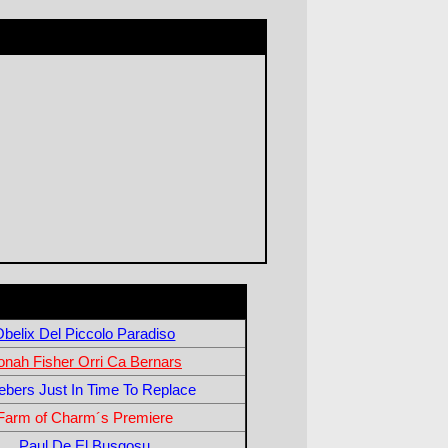
Obelix Del Piccolo Paradiso
onah Fisher Orri Ca Bernars
ebers Just In Time To Replace
Farm of Charm´s Premiere
Paul De El Busgosu