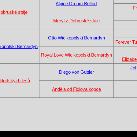
Alpine Dream Belfort
F
obruské stáje
Meryl z Dobruské stáje
Otto Wielkopolski Bernardyn
Forever Tu
kopolski Bernardyn
Royal Love Wielkopolski Bernardyn
Elizab
Jo
Diego von Güttler
ldorfských lesů
Anděla od Fidlova kopce