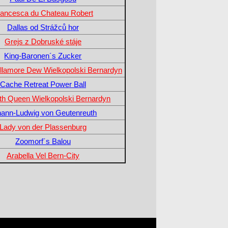
rancesca du Chateau Robert
Dallas od Strážců hor
Grejs z Dobruské stáje
King-Baronen´s Zucker
llamore Dew Wielkopolski Bernardyn
Cache Retreat Power Ball
eth Queen Wielkopolski Bernardyn
hann-Ludwig von Geutenreuth
Lady von der Plassenburg
Zoomorf´s Balou
Arabella Vel Bern-City