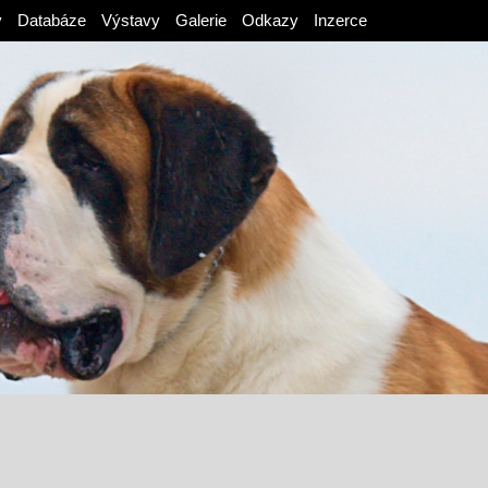
v
Databáze
Výstavy
Galerie
Odkazy
Inzerce