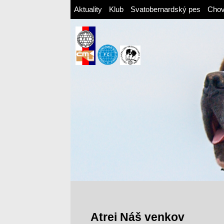
Aktuality
Klub
Svatobernardský pes
Cho
Atrei Náš venkov