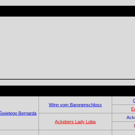
Winn vom Baronenschloss
E
Świetego Bernarda
Ack
Ackebers Lady Loba