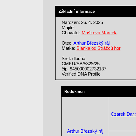
Základní informace
Narozen: 26. 4. 2025
Majitel:
Chovatel:
Mašková Marcela
Otec:
Arthur Březský ráj
Matka:
Blanka od Strážců hor
Srst: dlouhá
CMKU/SB/5329/25
čip: 945000002732137
Verified DNA Profile
Rodokmen
Czarek Dar 
Arthur Březský ráj