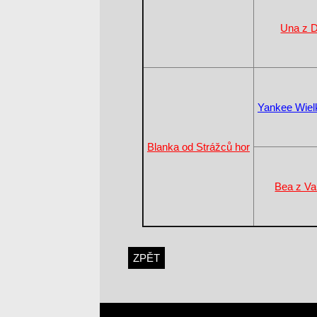
Una z D
Yankee Wiel
Blanka od Strážců hor
Bea z Va
ZPĚT