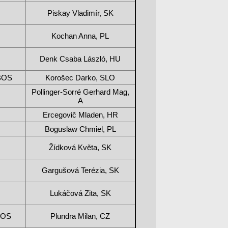
Piskay Vladimír, SK
Kochan Anna, PL
Denk Csaba László, HU
 BOS
Korošec Darko, SLO
Pollinger-Sorré Gerhard Mag,
A
Ercegovič Mladen, HR
Boguslaw Chmiel, PL
Žídková Květa, SK
Gargušová Terézia, SK
Lukáčová Zita, SK
 BOS
Plundra Milan, CZ