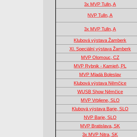
3x MVP Tulln, A
NVP Tulln, A
3x MVP Tulln, A
Klubová výstava Žamberk
XI. Speciální výstava Žamberk
MVP Olomouc, CZ
MVP Rybnik - Kamieň, PL
MVP Mladá Boleslav
Klubová výstava Němčice
WUSB Show Němčice
MVP Vrbljene, SLO
Klubová výstava Barje, SLO
NVP Barje, SLO
MVP Bratislava, SK
3x MVP Nitra, SK