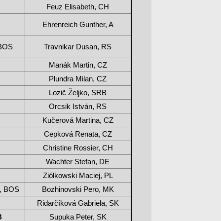
Feuz Elisabeth, CH
Ehrenreich Gunther, A
 BOS
Travnikar Dusan, RS
Manák Martin, CZ
Plundra Milan, CZ
Lozič Željko, SRB
Orcsik István, RS
Kučerová Martina, CZ
Cepková Renata, CZ
Christine Rossier, CH
Wachter Stefan, DE
Ziólkowski Maciej, PL
e, BOS
Bozhinovski Pero, MK
Ridarčíková Gabriela, SK
B
Supuka Peter, SK