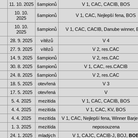
11. 10. 2025
šampionů
V 1, CAC, CACIB, BOS
10. 10.
šampionů
V 1, CAC, Nejlepší fena, BOS
2025
10. 10.
šampionů
V 1, CAC, CACIB, Danube winner,
2025
28. 9. 2025
vítězů
V 4
27. 9. 2025
vítězů
V 2, res.CAC
14. 9. 2025
šampionů
V 2, res.CAC
30. 8. 2025
šampionů
V 1, CAC, res.CACIB
24. 8. 2025
šampionů
V 2, res.CAC
18. 5. 2025
otevřená
V 3
17. 5. 2025
otevřená
V
5. 4. 2025
mezitída
V 1, CAC, CACIB, BOS
4. 4. 2025
mezitída
V 1, CAC, KV, BOS
4. 4. 2025
mezitída
V 1, CAC, Nejlepší fena, Winner Barj
1. 3. 2025
mezitída
neposouzena
24. 1. 2025
mladých
V 1, CAJC, CACIB-J, BOJ,
BO