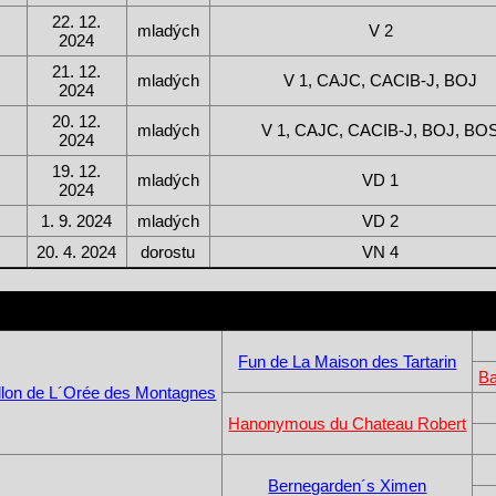
22. 12.
mladých
V 2
2024
21. 12.
mladých
V 1, CAJC, CACIB-J, BOJ
2024
20. 12.
mladých
V 1, CAJC, CACIB-J, BOJ, BO
2024
19. 12.
mladých
VD 1
2024
1. 9. 2024
mladých
VD 2
20. 4. 2024
dorostu
VN 4
Fun de La Maison des Tartarin
Ba
llon de L´Orée des Montagnes
Hanonymous du Chateau Robert
Bernegarden´s Ximen