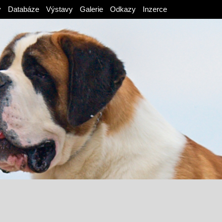
v
Databáze
Výstavy
Galerie
Odkazy
Inzerce