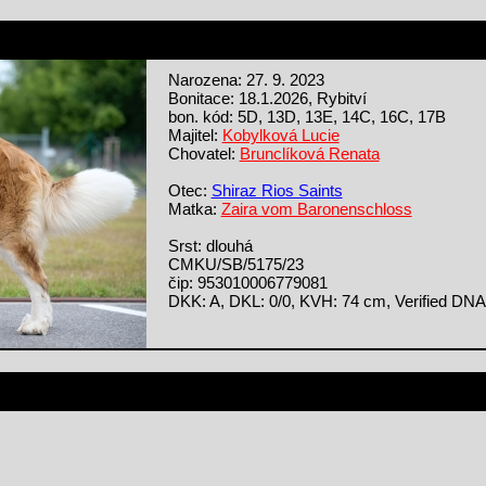
Narozena: 27. 9. 2023
Bonitace: 18.1.2026, Rybitví
bon. kód: 5D, 13D, 13E, 14C, 16C, 17B
Majitel:
Kobylková Lucie
Chovatel:
Brunclíková Renata
Otec:
Shiraz Rios Saints
Matka:
Zaira vom Baronenschloss
Srst: dlouhá
CMKU/SB/5175/23
čip: 953010006779081
DKK: A, DKL: 0/0, KVH: 74 cm, Verified DNA 