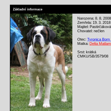
Základní informace
Narozena: 8. 8. 2008
Zemřela: 19. 3. 2018
Majitel: Pastirčáková
Chovatel: nečlen
Otec:
Tyronica Born
Matka:
Delta Matla
Srst: krátká
CMKU/SB/3579/08