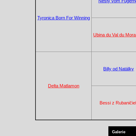
Nesty vom Fugerh
Tyronica Born For Winning
Ubina du Val du Mora
Billy od Natálky
Delta Matlamon
Bessi z Rubaničie
Galerie