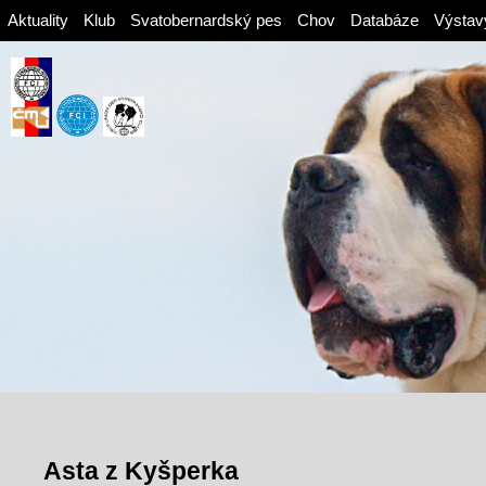
Aktuality
Klub
Svatobernardský pes
Chov
Databáze
Výstav
Asta z Kyšperka