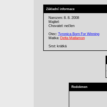
Základní informace
Narozen: 8. 8. 2008
Majitel:
Chovatel: nečlen
Otec:
Tyronica Born For Winning
Matka:
Delta Matlamon
Srst: krátká
Rodokmen