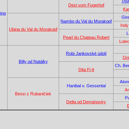
Tri
Desi vom Fugerhof
Ka
ing
Gir
Nambo du Val du Morakopf
Indy
Ubina du Val du Morakopf
L
Pearl du Chateau Robert
Lute
Robi Jankovské údolí
Ore
Billy od Natálky
Ch. Be
Dita Fi-It
Alon
Hanibal v. Gessental
A
Bessi z Rubaničiek
P
Delta od Demänovky