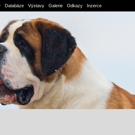
v
Databáze
Výstavy
Galerie
Odkazy
Inzerce