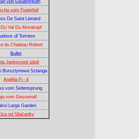
stan von Geutenreuth
scha vom Fugerhof
ess De Saint Lienard
 Du Val Du Morakopf
udovic dl Tomiere
ce du Chateau Robert
Buller
ta Jankovské údolí
n Bursztynowa Sztanga
Anděla Fi - it
so vom Seitensprung
nja vom Gessenatl
aksi Large Garden
Elza od Sliačanky