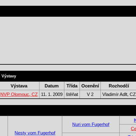
Výstavy
Výstava
Datum
Třída
Ocenění
Rozhodčí
NVP Olomouc, CZ
11. 1. 2009
štěňat
V 2
Vladimír Adlt, CZ
Nuri vom Fugerhof
Ce
Nesty vom Fugerhof