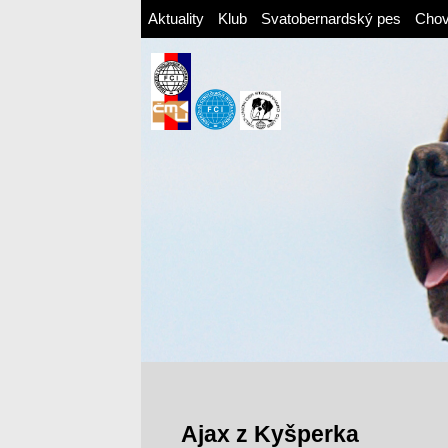
Aktuality
Klub
Svatobernardský pes
Cho
Ajax z Kyšperka