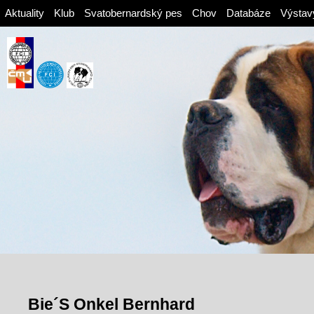
Aktuality
Klub
Svatobernardský pes
Chov
Databáze
Výstav
Bie´S Onkel Bernhard