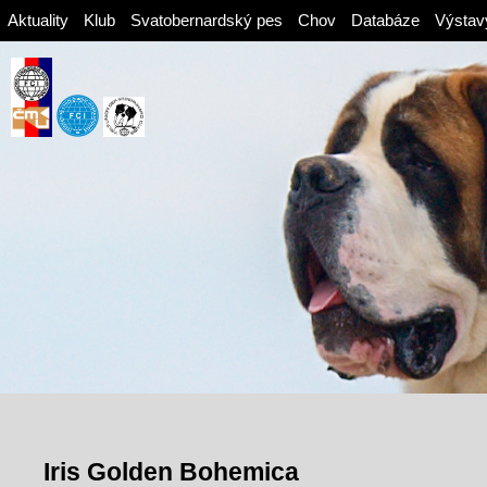
Aktuality
Klub
Svatobernardský pes
Chov
Databáze
Výstav
Iris Golden Bohemica