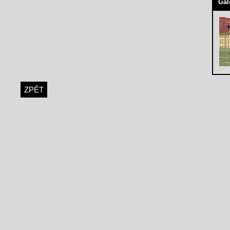
Gal
ZPĚT