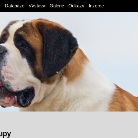
v
Databáze
Výstavy
Galerie
Odkazy
Inzerce
upy