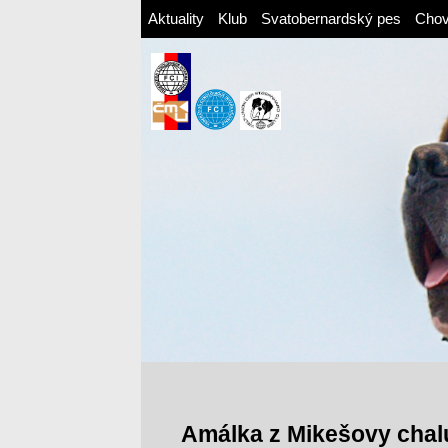
Aktuality
Klub
Svatobernardský pes
Cho
Amálka z Mikešovy chal