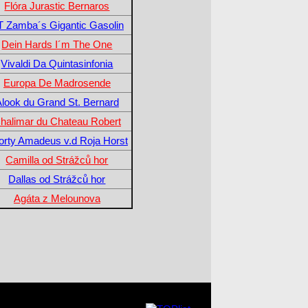
Flóra Jurastic Bernaros
T Zamba´s Gigantic Gasolin
Dein Hards I´m The One
Vivaldi Da Quintasinfonia
Europa De Madrosende
look du Grand St. Bernard
halimar du Chateau Robert
orty Amadeus v.d Roja Horst
Camilla od Strážců hor
Dallas od Strážců hor
Agáta z Melounova