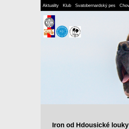
Aktuality
Klub
Svatobernardský pes
Cho
Iron od Hdousické louky