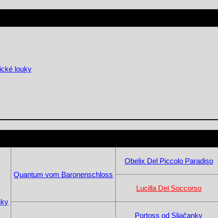
ické louky
Obelix Del Piccolo Paradiso
Quantum vom Baronenschloss
Lucilla Del Soccorso
uky
Portoss od Sliačanky