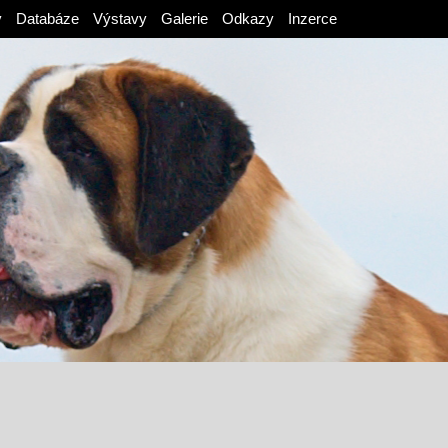
v
Databáze
Výstavy
Galerie
Odkazy
Inzerce