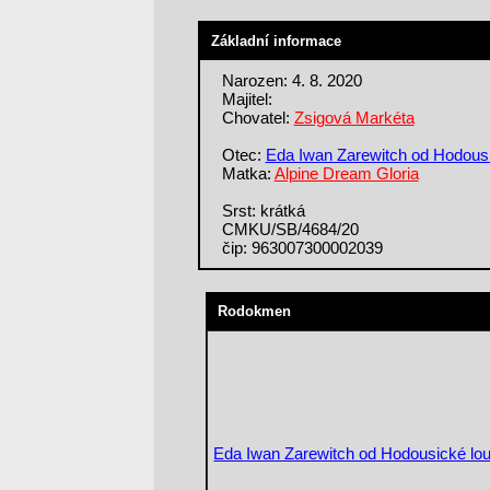
Základní informace
Narozen: 4. 8. 2020
Majitel:
Chovatel:
Zsigová Markéta
Otec:
Eda Iwan Zarewitch od Hodous
Matka:
Alpine Dream Gloria
Srst: krátká
CMKU/SB/4684/20
čip: 963007300002039
Rodokmen
Eda Iwan Zarewitch od Hodousické lo