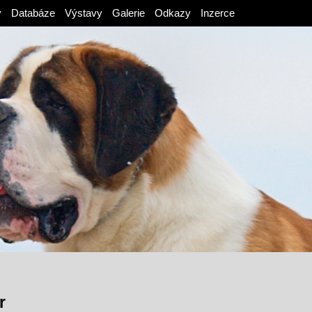
v
Databáze
Výstavy
Galerie
Odkazy
Inzerce
r