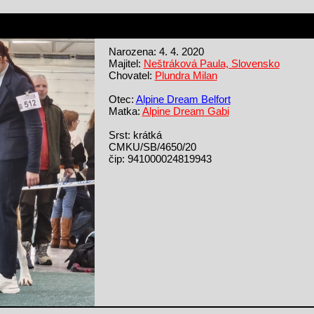
Narozena: 4. 4. 2020
Majitel:
Neštráková Paula, Slovensko
Chovatel:
Plundra Milan
Otec:
Alpine Dream Belfort
Matka:
Alpine Dream Gabi
Srst: krátká
CMKU/SB/4650/20
čip: 941000024819943