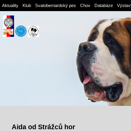
Aktuality
Klub
Svatobernardský pes
Chov
Databáze
Výstav
Aida od Strážců hor