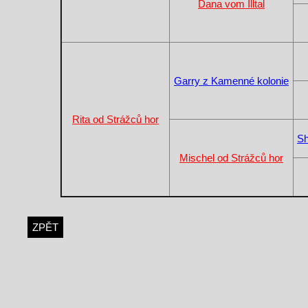
Dana vom Illtal
Garry z Kamenné kolonie
Rita od Strážců hor
Sh
Mischel od Strážců hor
ZPĚT