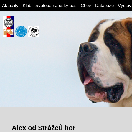
Aktuality
Klub
Svatobernardský pes
Chov
Databáze
Výstav
Alex od Strážců hor