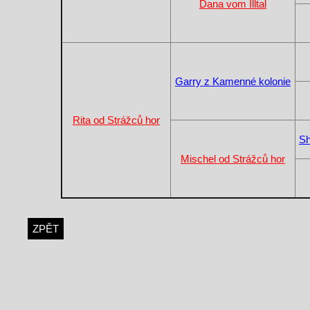
Dana vom Illtal
Garry z Kamenné kolonie
Rita od Strážců hor
Sh
Mischel od Strážců hor
ZPĚT