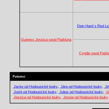
Dein Hard´s Red Le
Guiness Jessica spod Pajštúna
Cyndie spod Pajšt
Potomci
Jacke od Hodousické louky
,
Jára od Hodousické louky
,
Ji
Joshi od Hodousické louky
,
Julius od Hodousické louky
,
Ja
Jessica od Hodousické louky
,
Jessie od Hodousické louky