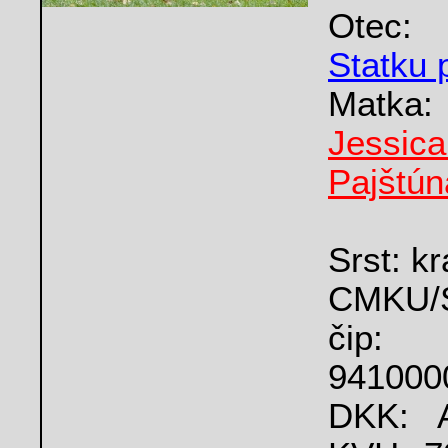
Otec
Statku 
Mat
Jess
Pajštún
Srst: kr
CMKU/S
čip:
941000
DKK: A