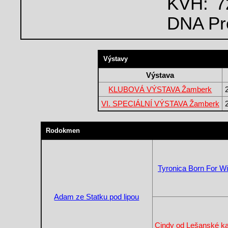
KVH: 72
DNA Pro
Výstavy
Výstava
KLUBOVÁ VÝSTAVA Žamberk
VI. SPECIÁLNÍ VÝSTAVA Žamberk
Rodokmen
Tyronica Born For W
Adam ze Statku pod lipou
Cindy od Lešanské ka