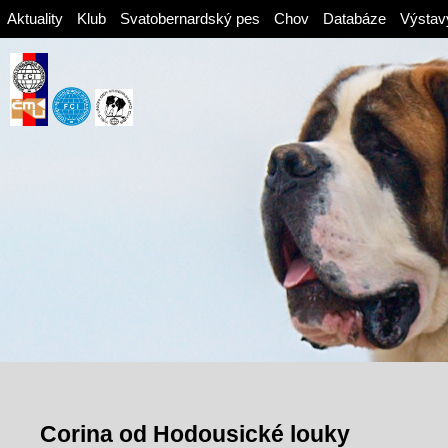
Aktuality
Klub
Svatobernardský pes
Chov
Databáze
Výstav
Corina od Hodousické louky