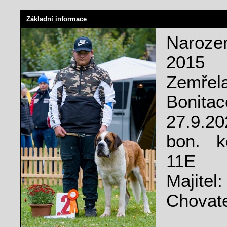
Základní informace
Naroze
2015
Zemřela
Bonita
27.9.20
bon. k
11E
Majitel
Chovat