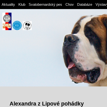
Aktuality
Klub
Svatobernardský pes
Chov
Databáze
Výstav
Alexandra z Lipové pohádky