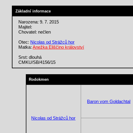
Základní informace
Narozena: 9. 7. 2015
Majitel:
Chovatel: nečlen
Otec:
Nicolas od Strážců hor
Matka:
Anežka Eliščino království
Srst: dlouhá
CMKU/SB/4156/15
Rodokmen
Baron vom Goldachtal
Nicolas od Strážců hor