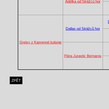
Adélka od Strážců hor
Dallas od Strážců hor
Greisy z Kamenné kolonie
Flóra Jurastic Bernaros
ZPĚT