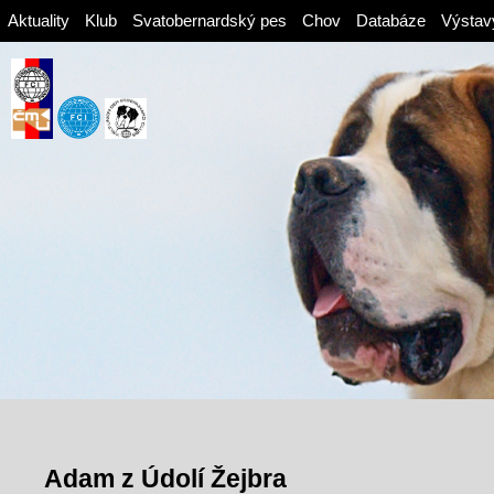
Aktuality
Klub
Svatobernardský pes
Chov
Databáze
Výstav
Adam z Údolí Žejbra