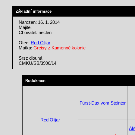
Základní informace
Narozen: 16. 1. 2014
Majitel:
Chovatel: nečlen
Otec:
Red Olijar
Matka:
Greisy z Kamenné kolonie
Srst: dlouhá
CMKU/SB/3996/14
Rodokmen
Fürst-Dux vom Steintor
Red Olijar
Al