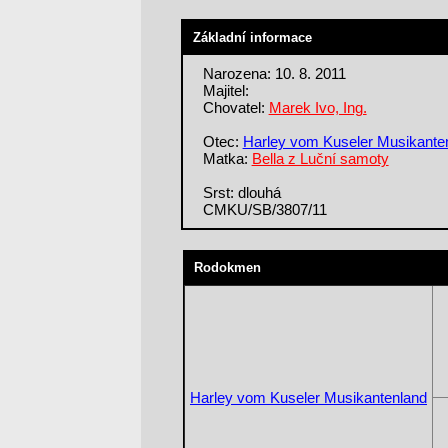
Základní informace
Narozena: 10. 8. 2011
Majitel:
Chovatel:
Marek Ivo, Ing.
Otec:
Harley vom Kuseler Musikante
Matka:
Bella z Luční samoty
Srst: dlouhá
CMKU/SB/3807/11
Rodokmen
Harley vom Kuseler Musikantenland