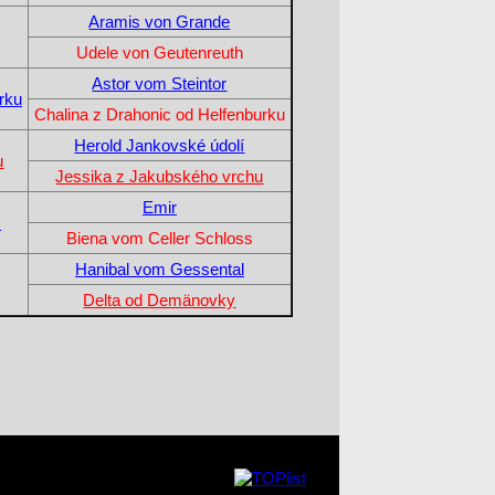
Aramis von Grande
Udele von Geutenreuth
Astor vom Steintor
rku
Chalina z Drahonic od Helfenburku
Herold Jankovské údolí
u
Jessika z Jakubského vrchu
Emir
s
Biena vom Celler Schloss
Hanibal vom Gessental
Delta od Demänovky