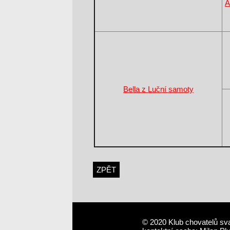
A
Bella z Luční samoty
ZPĚT
© 2020 Klub chovatelů sv