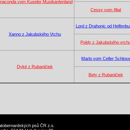
naconda vom Kuseler Musikantenland
Cessy vom Illtal
Lord z Drahonic od Helfenbu
Xanno z Jakubského Vrchu
Poldy z Jakubského vrch
Marlo vom Celler Schlos
Dyké z Rubaničiek
Bety z Rubaničiek
atobernardských psů ČR z.s.