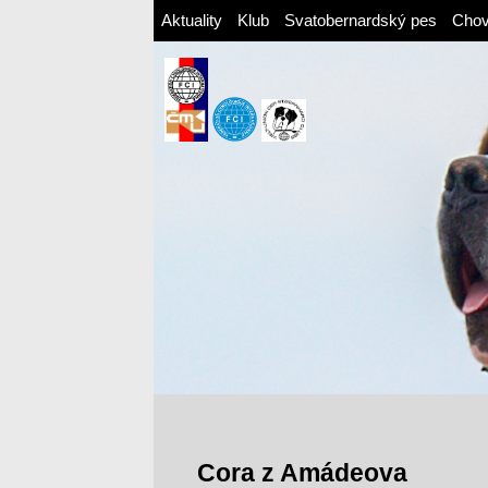
Aktuality
Klub
Svatobernardský pes
Cho
Cora z Amádeova