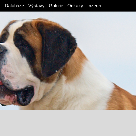
v
Databáze
Výstavy
Galerie
Odkazy
Inzerce