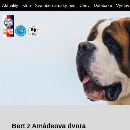
Aktuality
Klub
Svatobernardský pes
Chov
Databáze
Výstav
Bert z Amádeova dvora