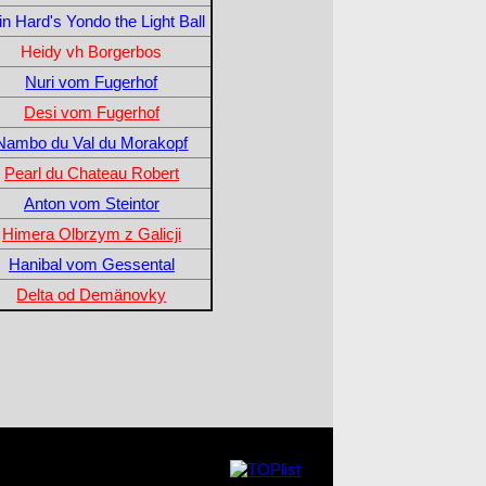
n Hard's Yondo the Light Ball
Heidy vh Borgerbos
Nuri vom Fugerhof
Desi vom Fugerhof
Nambo du Val du Morakopf
Pearl du Chateau Robert
Anton vom Steintor
Himera Olbrzym z Galicji
Hanibal vom Gessental
Delta od Demänovky