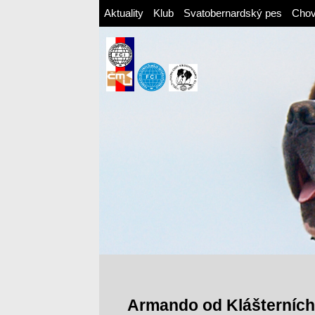
Aktuality
Klub
Svatobernardský pes
Cho
Armando od Klášterních