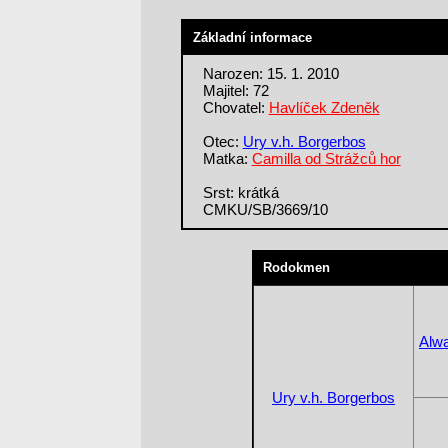
Základní informace
Narozen: 15. 1. 2010
Majitel: 72
Chovatel:
Havlíček Zdeněk
Otec:
Ury v.h. Borgerbos
Matka:
Camilla od Strážců hor
Srst: krátká
CMKU/SB/3669/10
Rodokmen
Alwa
Ury v.h. Borgerbos