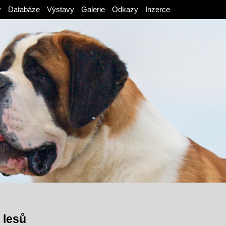
v
Databáze
Výstavy
Galerie
Odkazy
Inzerce
 lesů