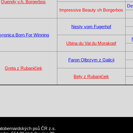
Quendy v.h. Borgerbos
Dei
Impressive Beauty vh Borgerbos
Nesty vom Fugerhof
yronica Born For Winning
Ubina du Val du Morakopf
Faron Olbrzym z Galicji
Greta z Rubaničiek
Bety z Rubaničiek
atobernardských psů ČR z.s.