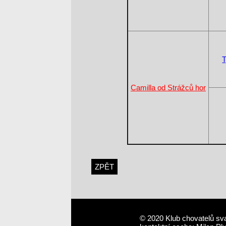
T
Camilla od Strážců hor
ZPĚT
© 2020 Klub chovatelů sv