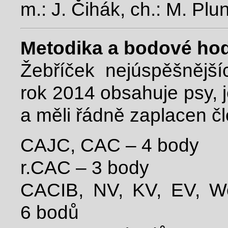
m.: J. Čihák, ch.: M. Pl
Metodika a bodové ho
Žebříček nejúspěšnějš
rok 2014 obsahuje psy, j
a měli řádně zaplacen č
CAJC, CAC – 4 body
r.CAC – 3 body
CACIB, NV, KV, EV, W
6 bodů