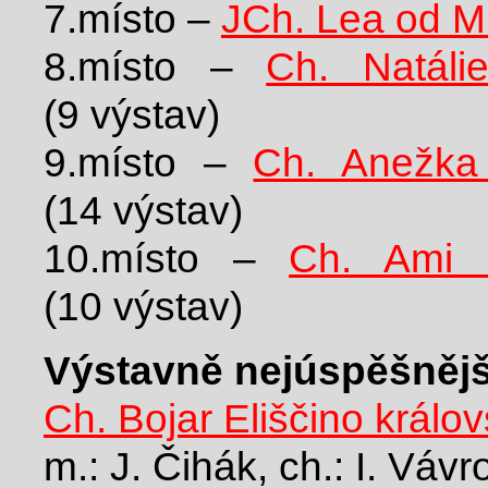
7.místo –
JCh. Lea od M
8.místo –
Ch. Natáli
(9 výstav)
9.místo –
Ch. Anežka 
(14 výstav)
10.místo –
Ch. Ami E
(10 výstav)
Výstavně nejúspěšnějš
Ch. Bojar Eliščino králov
m.: J. Čihák, ch.: I. Váv