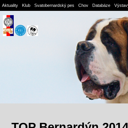
Aktuality
Klub
Svatobernardský pes
Chov
Databáze
Výstav
TOP Bernardýn 201