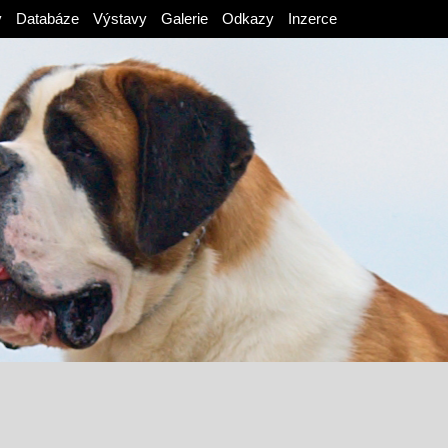
v
Databáze
Výstavy
Galerie
Odkazy
Inzerce