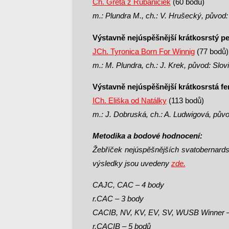
Ch. Greta z Rubaničiek
(60 bodů)
m.: Plundra M., ch.: V. Hrušecký, původ
Výstavně nejúspěšnější krátkosrstý pe
JCh. Tyronica Born For Winnig
(77 bodů)
m.: M. Plundra, ch.: J. Krek, původ: Slov
Výstavně nejúspěšnější krátkosrstá fe
ICh. Eliška od Natálky
(113 bodů)
m.: J. Dobruská, ch.: A. Ludwigová, pův
Metodika a bodové hodnocení:
Žebříček nejúspěšnějších svatobernards
výsledky jsou uvedeny
zde.
CAJC, CAC – 4 body
r.CAC – 3 body
CACIB, NV, KV, EV, SV, WUSB Winner –
r.CACIB – 5 bodů