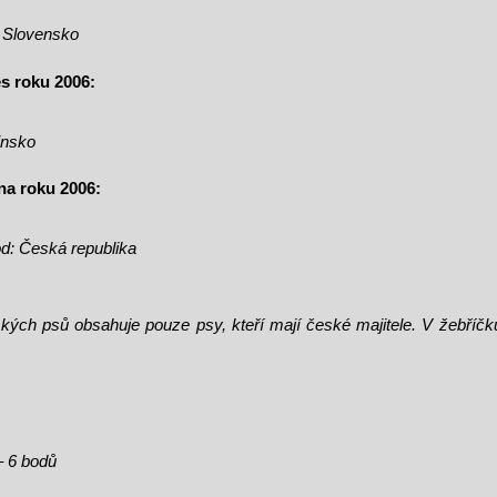
: Slovensko
s roku 2006:
insko
na roku 2006:
od: Česká republika
kých psů obsahuje pouze psy, kteří mají české majitele. V žebříčk
 6 bodů