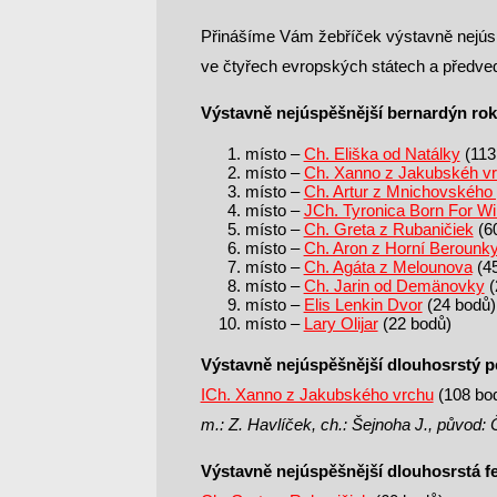
Přinášíme Vám žebříček výstavně nejúsp
ve čtyřech evropských státech a předve
Výstavně nejúspěšnější bernardýn rok
místo –
Ch. Eliška od Natálky
(113
místo –
Ch. Xanno z Jakubskéh v
místo –
Ch. Artur z Mnichovského 
místo –
JCh. Tyronica Born For Wi
místo –
Ch. Greta z Rubaničiek
(6
místo –
Ch. Aron z Horní Berounk
místo –
Ch. Agáta z Melounova
(45
místo –
Ch. Jarin od Demänovky
(
místo –
Elis Lenkin Dvor
(24 bodů)
místo –
Lary Olijar
(22 bodů)
Výstavně nejúspěšnější dlouhosrstý p
ICh. Xanno z Jakubského vrchu
(108 bo
m.: Z. Havlíček, ch.: Šejnoha J., původ:
Výstavně nejúspěšnější dlouhosrstá f