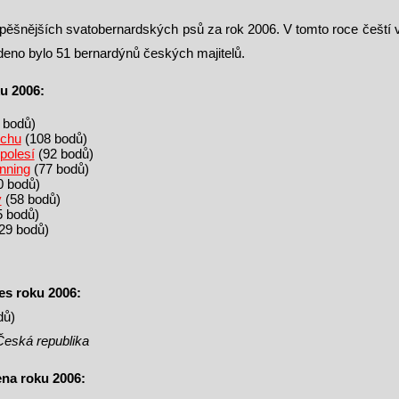
ěšnějších svatobernardských psů za rok 2006. V tomto roce čeští vy
deno bylo 51 bernardýnů českých majitelů.
u 2006:
 bodů)
rchu
(108 bodů)
polesí
(92 bodů)
nning
(77 bodů)
0 bodů)
y
(58 bodů)
 bodů)
29 bodů)
es roku 2006:
dů)
 Česká republika
ena roku 2006: