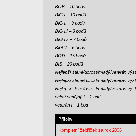
BOB – 10 bodů
BIG I – 10 bodů
BIG II – 9 bodů
BIG III – 8 bodů
BIG IV – 7 bodů
BIG V – 6 bodů
BOD – 15 bodů
BIS – 20 bodů
Nejlepší štěně/dorost/mla­dý/veterán výs
Nejlepší štěně/dorost/mla­dý/veterán výst
Nejlepší štěně/dorost/mla­dý/veterán výst
velmi nadějný I – 1 bod
veterán I – 1 bod
Přílohy
Kompletní žebříček za rok 2006