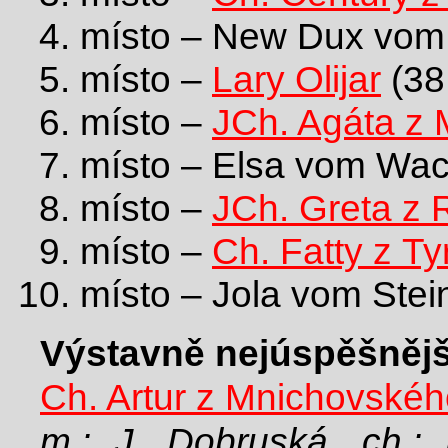
místo – New Dux vom 
místo –
Lary Olijar
(38
místo –
JCh. Agáta z
místo – Elsa vom Wac
místo –
JCh. Greta z 
místo –
Ch. Fatty z T
místo – Jola vom Stei
Výstavně nejúspěšnějš
Ch. Artur z Mnichovskéh
m.: J. Dobruská, ch.: