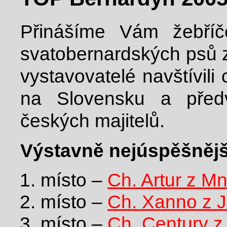
Přinášíme Vám žebříč
svatobernardských psů z
vystavovatelé navštívil
na Slovensku a před
českých majitelů.
Výstavně nejúspěšnějš
místo –
Ch. Artur z M
místo –
Ch. Xanno z 
místo –
Ch. Century z