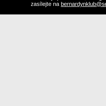
zasílejte na
bernardynklub@s