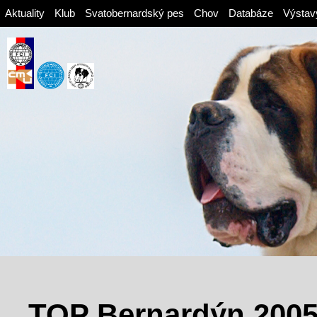
Aktuality
Klub
Svatobernardský pes
Chov
Databáze
Výstav
TOP Bernardýn 200