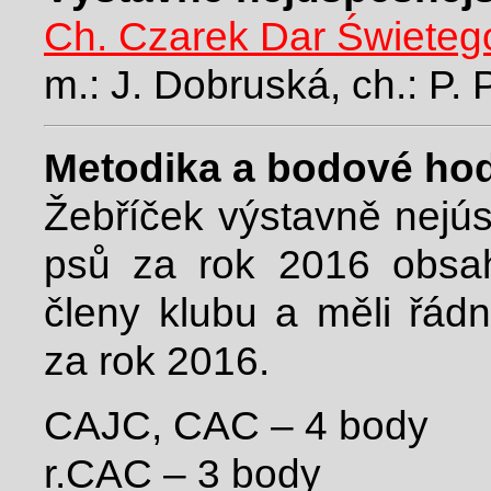
Ch. Czarek Dar Świeteg
m.: J. Dobruská, ch.: P. 
Metodika a bodové ho
Žebříček výstavně nejú
psů za rok 2016 obsahu
členy klubu a měli řád
za rok 2016.
CAJC, CAC – 4 body
r.CAC – 3 body