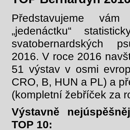
Představujeme vám 
„jedenáctku“ statisti
svatobernardských 
2016. V roce 2016 navšt
51 výstav v osmi evro
CRO, B, HUN a PL) a pře
(kompletní žebříček za ro
Výstavně nejúspěšně
TOP 10: