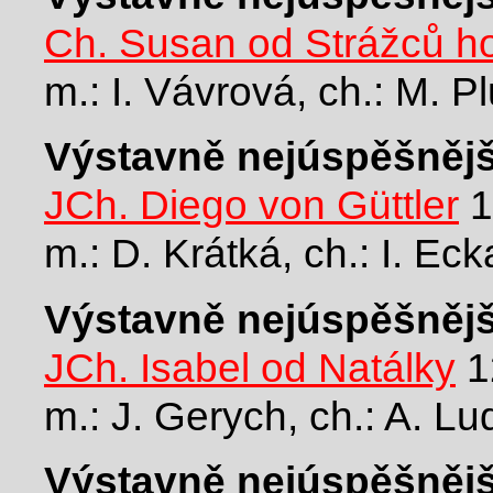
Ch. Susan od Strážců h
m.: I. Vávrová, ch.: M. 
Výstavně nejúspěšnějš
JCh. Diego von Güttler
1
m.: D. Krátká, ch.: I. Ec
Výstavně nejúspěšnější
JCh. Isabel od Natálky
1
m.: J. Gerych, ch.: A. L
Výstavně nejúspěšnějš