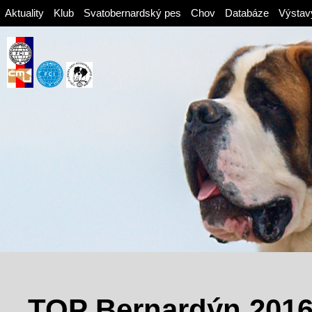
Aktuality
Klub
Svatobernardský pes
Chov
Databáze
Výstav
TOP Bernardýn 201