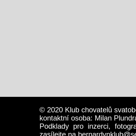
© 2020 Klub chovatelů svatob
kontaktní osoba: Milan Plundr
Podklady pro inzerci, fotog
zasílejte na
bernardynklub@s